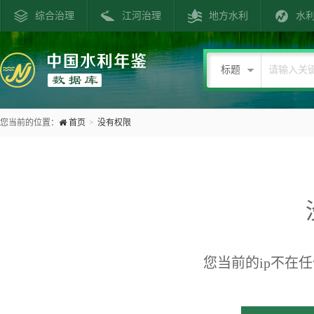
综合治理
江河治理
地方水利
水
标题
您当前的位置：
首页
>
没有权限
您当前的ip不在