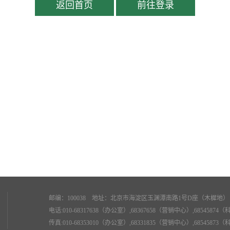
返回首页
前往登录
邮编：100038 地址：北京市海淀区玉渊潭南路1号D座（木樨地） 电子邮件
电话:010-68317638（办公室）,68367658（营销中心）,685458
传真:010-68353010（办公室）,68331835（营销中心）,685458