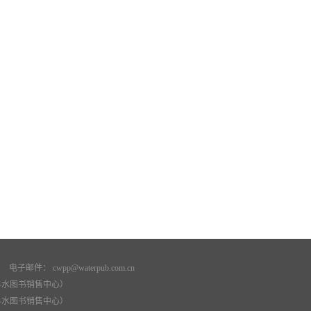
： cwpp@waterpub.com.cn
74（科水图书销售中心）
73（科水图书销售中心）