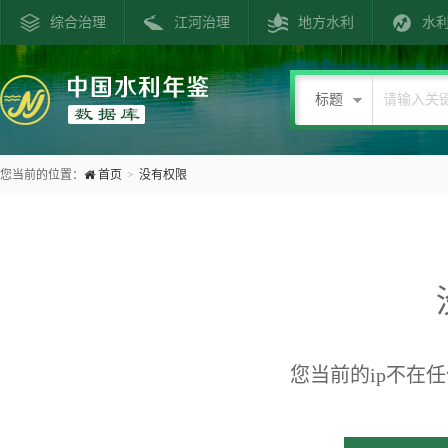
综合治理
江河治理
地方水利
水
标题
您当前的位置：
首页
>
没有权限
您当前的ip不在