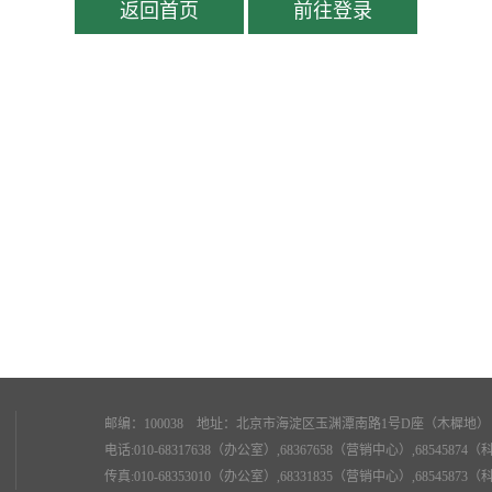
返回首页
前往登录
邮编：100038 地址：北京市海淀区玉渊潭南路1号D座（木樨地） 电子邮件
电话:010-68317638（办公室）,68367658（营销中心）,685458
传真:010-68353010（办公室）,68331835（营销中心）,685458