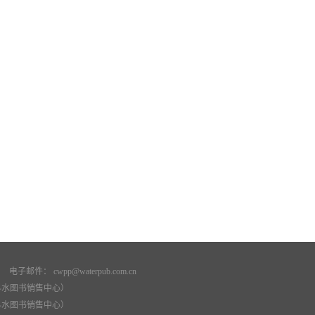
： cwpp@waterpub.com.cn
74（科水图书销售中心）
73（科水图书销售中心）