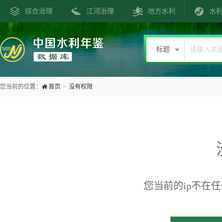
综合治理
江河治理
地方水利
水
标题
您当前的位置：
首页
>
没有权限
您当前的ip不在